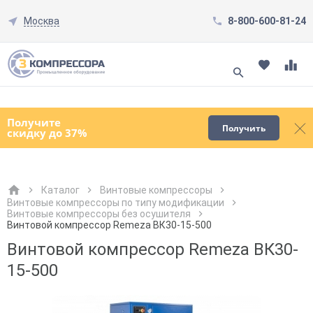
Москва
8-800-600-81-24
Смотреть все товары
(0)
Получите
Получить
скидку до 37%
Каталог
Винтовые компрессоры
Винтовые компрессоры по типу модификации
Винтовые компрессоры без осушителя
Как к Вам обращаться?
Как к Вам обращаться?
Город доставки
Как к Вам обращаться?
Винтовой компрессор Remeza ВК30-15-500
Винтовой компрессор Remeza ВК30-
15-500
Телефон
Телефон
Как к Вам обращаться?
Телефон