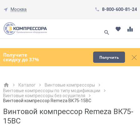
Москва
8-800-600-81-24
Смотреть все товары
(0)
Получите
Получить
скидку до 37%
Каталог
Винтовые компрессоры
Винтовые компрессоры по типу модификации
Винтовые компрессоры без осушителя
Как к Вам обращаться?
Как к Вам обращаться?
Город доставки
Как к Вам обращаться?
Винтовой компрессор Remeza ВК75-15ВС
Винтовой компрессор Remeza ВК75-
15ВС
Телефон
Телефон
Как к Вам обращаться?
Телефон