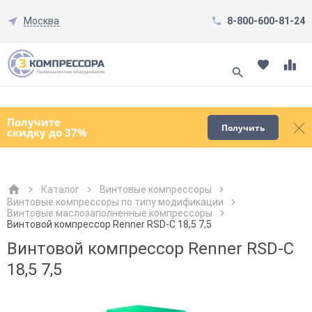
Москва
8-800-600-81-24
Смотреть все товары
(0)
Получите
Получить
скидку до 37%
Каталог
Винтовые компрессоры
Винтовые компрессоры по типу модификации
Винтовые маслозаполненные компрессоры
Как к Вам обращаться?
Как к Вам обращаться?
Город доставки
Как к Вам обращаться?
Винтовой компрессор Renner RSD-C 18,5 7,5
Винтовой компрессор Renner RSD-C
18,5 7,5
Телефон
Телефон
Как к Вам обращаться?
Телефон