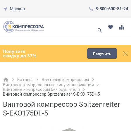
Москва
8-800-600-81-24
Смотреть все товары
(0)
Получите
Получить
скидку до 37%
Каталог
Винтовые компрессоры
Винтовые компрессоры по типу модификации
Винтовые компрессоры без осушителя
Как к Вам обращаться?
Как к Вам обращаться?
Город доставки
Как к Вам обращаться?
Винтовой компрессор Spitzenreiter S-EKO175DII-5
Винтовой компрессор Spitzenreiter
S-EKO175DII-5
Телефон
Телефон
Как к Вам обращаться?
Телефон