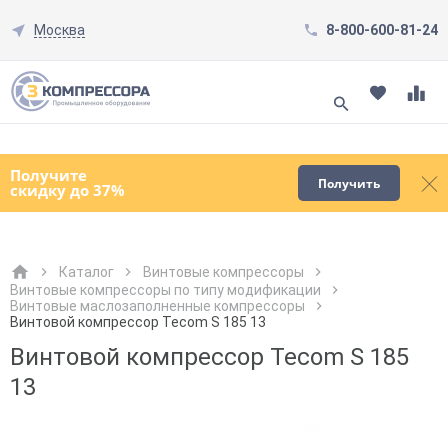
Москва
8-800-600-81-24
Смотреть все товары
(0)
Получите
Получить
скидку до 37%
Каталог
Винтовые компрессоры
Винтовые компрессоры по типу модификации
Винтовые маслозаполненные компрессоры
Как к Вам обращаться?
Как к Вам обращаться?
Город доставки
Как к Вам обращаться?
Винтовой компрессор Tecom S 185 13
Винтовой компрессор Tecom S 185
13
Телефон
Телефон
Как к Вам обращаться?
Телефон