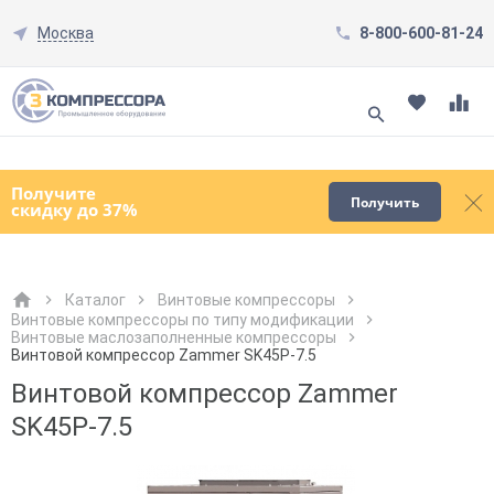
Москва
8-800-600-81-24
Смотреть все товары
(0)
Получите
Получить
скидку до 37%
Каталог
Винтовые компрессоры
Винтовые компрессоры по типу модификации
Винтовые маслозаполненные компрессоры
Как к Вам обращаться?
Как к Вам обращаться?
Город доставки
Как к Вам обращаться?
Винтовой компрессор Zammer SK45Р-7.5
Винтовой компрессор Zammer
SK45Р-7.5
Телефон
Телефон
Как к Вам обращаться?
Телефон