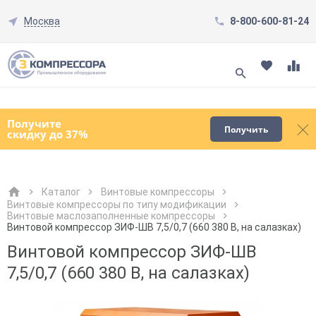
Москва
8-800-600-81-24
Смотреть все товары
(0)
Получите
Получить
скидку до 37%
Каталог
Винтовые компрессоры
Винтовые компрессоры по типу модификации
Винтовые маслозаполненные компрессоры
Как к Вам обращаться?
Как к Вам обращаться?
Город доставки
Как к Вам обращаться?
Винтовой компрессор ЗИФ-ШВ 7,5/0,7 (660 380 В, на салазках)
Винтовой компрессор ЗИФ-ШВ
7,5/0,7 (660 380 В, на салазках)
Телефон
Телефон
Как к Вам обращаться?
Телефон