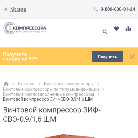
Москва
8-800-600-81-24
Смотреть все товары
(0)
Получите
Получить
скидку до 37%
Каталог
Винтовые компрессоры
Винтовые компрессоры по типу модификации
Винтовые маслозаполненные компрессоры
Как к Вам обращаться?
Как к Вам обращаться?
Город доставки
Как к Вам обращаться?
Винтовой компрессор ЗИФ-СВЭ-0,9/1,6 ШМ
Винтовой компрессор ЗИФ-
СВЭ-0,9/1,6 ШМ
Телефон
Телефон
Как к Вам обращаться?
Телефон