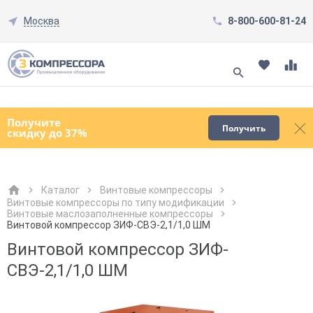
Москва
8-800-600-81-24
Смотреть все товары
(0)
Получите
Получить
скидку до 37%
Каталог
Винтовые компрессоры
Винтовые компрессоры по типу модификации
Винтовые маслозаполненные компрессоры
Как к Вам обращаться?
Как к Вам обращаться?
Город доставки
Как к Вам обращаться?
Винтовой компрессор ЗИФ-СВЭ-2,1/1,0 ШМ
Винтовой компрессор ЗИФ-
СВЭ-2,1/1,0 ШМ
Телефон
Телефон
Как к Вам обращаться?
Телефон