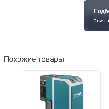
Подб
Ответьт
Похожие товары
А