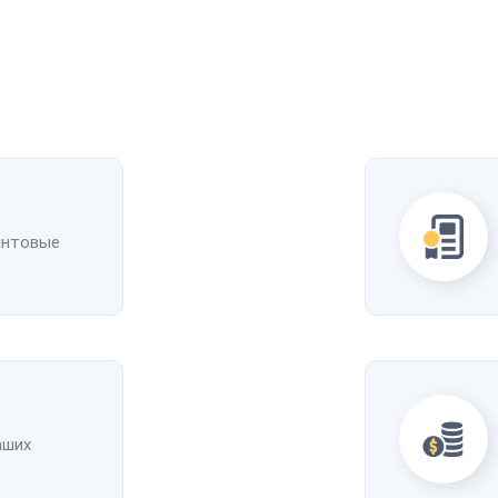
интовые
аших