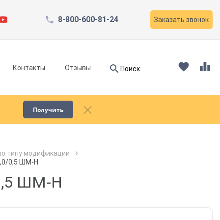
8-800-600-81-24
Заказать звонок
Найти
Контакты
Отзывы
Поиск
Найти
Получить
Запчасти для компрессоров
по типу модификации
,0/0,5 ШМ-Н
Пескоструйное оборудование
0,5 ШМ-Н