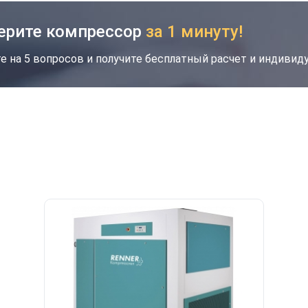
ерите компрессор
за 1 минуту!
е на 5 вопросов и получите бесплатный расчет и индиви
кция
Новинка
Хит
Скидка будет забронирована на введенный
вами номер в течение 30 дней
Ваш номер телефона
*