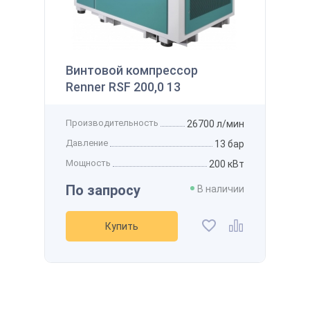
145 122 ₽
 наличии
Производительность
800 л/мин
Получить
Давление
12 бар
Винтовой компрессор
Мощность
7,5 кВт
Renner RSF 200,0 13
Напряжение
-
Рассчитать стоимость доставки
упить
Получить скидку
Добавить в избранное
Производительность
26700 л/мин
Добавить к сравнению
Давление
13 бар
Мощность
200 кВт
По запросу
В наличии
Купить