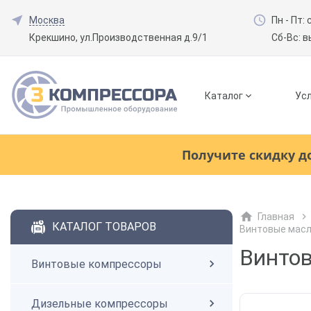
Москва
Пн - Пт: 
Крекшино, ул.Производственная д.9/1
Сб-Вс: 
Каталог
Усл
Смотреть все товары
(0)
Получите скидку д
Винтовые компрессоры
Главная
Смотреть все товары
(0)
КАТАЛОГ ТОВАРОВ
Винтовые мас
Дизельные компрессоры
Винтов
Винтовые компрессоры
Поршневые компрессоры
Дизельные компрессоры