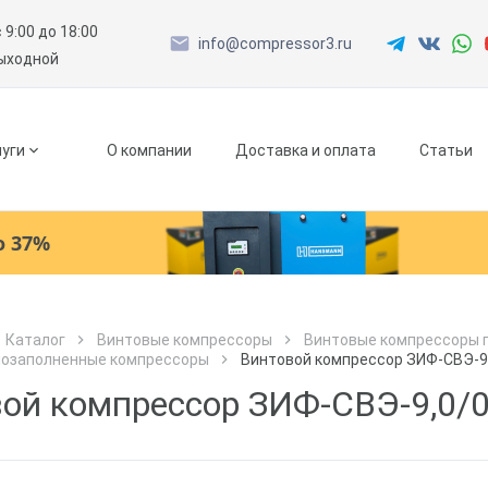
с 9:00 до 18:00
info@compressor3.ru
выходной
уги
О компании
Доставка и оплата
Статьи
о 37%
Ресиверы
Каталог
Винтовые компрессоры
Винтовые компрессоры 
лозаполненные компрессоры
Винтовой компрессор ЗИФ-СВЭ-9
Как к Вам обращаться?
Как к Вам обращаться?
Рефрижераторные осушители
Город доставки
ой компрессор ЗИФ-СВЭ-9,0/
Как к Вам обращаться?
Адсорбционные осушители
Телефон
Телефон
Как к Вам обращаться?