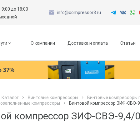
с 9:00 до 18:00
info@compressor3.ru
выходной
уги
О компании
Доставка и оплата
Статьи
о 37%
Ресиверы
Каталог
Винтовые компрессоры
Винтовые компрессоры 
лозаполненные компрессоры
Винтовой компрессор ЗИФ-СВЭ-9
Как к Вам обращаться?
Как к Вам обращаться?
Рефрижераторные осушители
Город доставки
ой компрессор ЗИФ-СВЭ-9,4/
Как к Вам обращаться?
Адсорбционные осушители
Телефон
Телефон
Как к Вам обращаться?