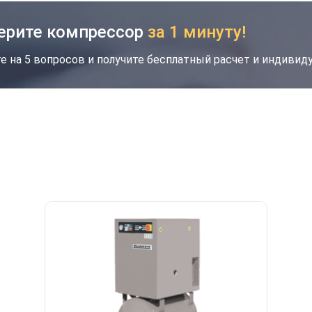
ерите компрессор
за 1 минуту!
е на 5 вопросов и получите бесплатный расчет и индиви
кция
Новинка
Хит
Скидка будет забронирована на введенный
вами номер в течение 30 дней
Ваш номер телефона
*