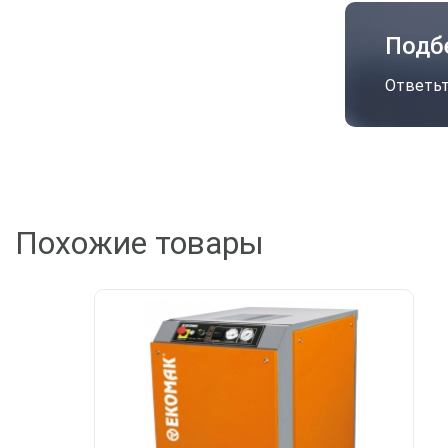
Подб
Ответьт
Похожие товары
А