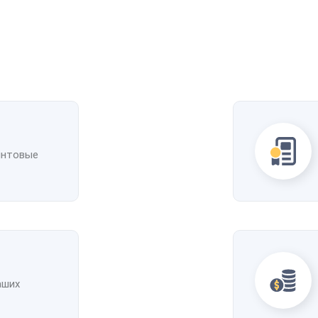
интовые
аших