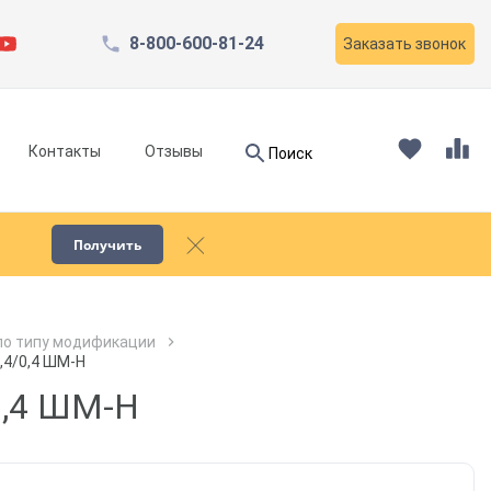
8-800-600-81-24
Заказать звонок
Найти
Контакты
Отзывы
Поиск
Найти
Получить
Запчасти для компрессоров
по типу модификации
,4/0,4 ШМ-Н
Пескоструйное оборудование
0,4 ШМ-Н