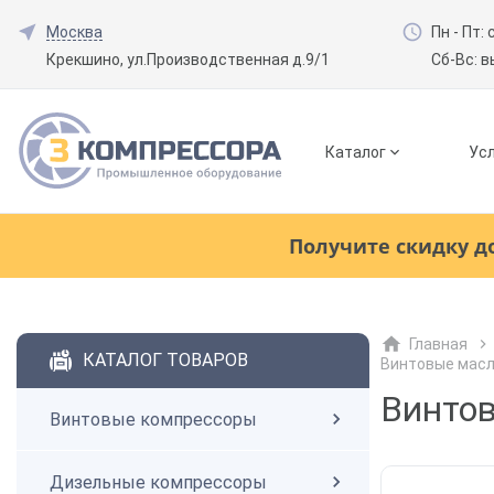
Москва
Пн - Пт: 
Крекшино, ул.Производственная д.9/1
Сб-Вс: 
Каталог
Усл
Смотреть все товары
(0)
Получите скидку д
Винтовые компрессоры
Главная
Смотреть все товары
(0)
КАТАЛОГ ТОВАРОВ
Винтовые мас
Дизельные компрессоры
Винтов
Винтовые компрессоры
Поршневые компрессоры
Дизельные компрессоры