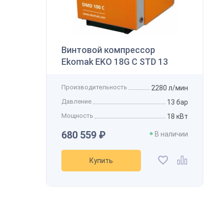
В
Винтовой компрессор
Ekomak EKO 18G C STD 13
К
Производительность
2280 л/мин
Давление
13 бар
Мощность
18 кВт
680 559 ₽
В наличии
Купить