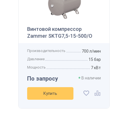
145 122 ₽
 наличии
Производительность
800 л/мин
Получить
Давление
12 бар
Винтовой компрессор
Мощность
7,5 кВт
Zammer SKTG7,5-15-500/O
Напряжение
-
Рассчитать стоимость доставки
упить
Получить скидку
Добавить в избранное
Производительность
700 л/мин
Добавить к сравнению
Давление
15 бар
Мощность
7 кВт
По запросу
В наличии
Купить