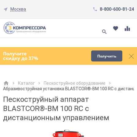
Москва
8-800-600-81-24
Смотреть все товары
(0)
Получите
Получить
скидку до 37%
Каталог
Пескоструйное оборудование
Абразивоструйная установка BLASTCOR®-BM 100 RC с дистанц
Как к Вам обращаться?
Как к Вам обращаться?
Город доставки
Как к Вам обращаться?
Пескоструйный аппарат
BLASTCOR®-BM 100 RC с
дистанционным управлением
Телефон
Телефон
Как к Вам обращаться?
Телефон