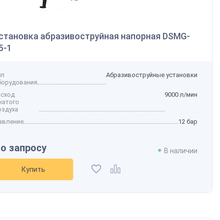
становка абразивоструйная напорная DSМG-
5-1
ип
Абразивоструйные установки
борудования
асход
9000 л/мин
жатого
оздуха
авление
12 бар
о запросу
В наличии
Купить