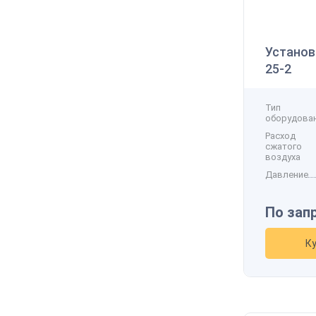
Установ
25-2
Тип
оборудова
Расход
сжатого
воздуха
Давление
А
По зап
К