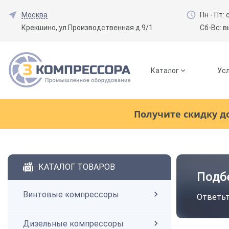
Москва
Пн - Пт: 
Крекшино, ул.Производственная д.9/1
Сб-Вс: 
Каталог
Усл
Смотреть все товары
(0)
Получите скидку д
Винтовые компрессоры
Смотреть все товары
(0)
КАТАЛОГ ТОВАРОВ
Подб
Дизельные компрессоры
Винтовые компрессоры
Ответьт
Поршневые компрессоры
Дизельные компрессоры