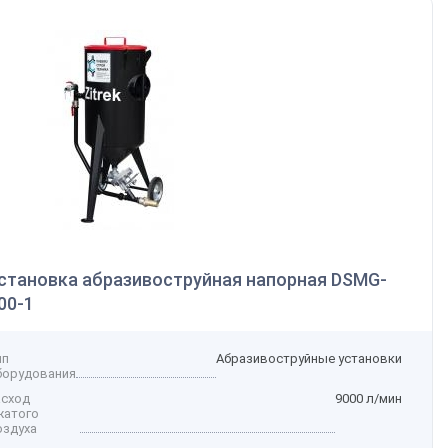
становка абразивоструйная напорная DSМG-
00-1
ип
Абразивоструйные установки
борудования
асход
9000 л/мин
жатого
оздуха