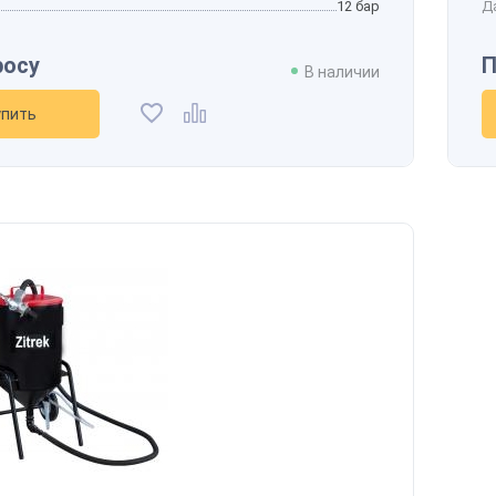
12 бар
Д
росу
П
В наличии
упить