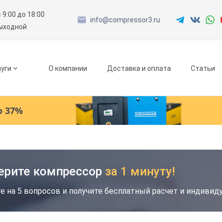
с 9:00 до 18:00
info@compressor3.ru
выходной
уги
О компании
Доставка и оплата
Статьи
о 37%
Ресиверы
Как к Вам обращаться?
Как к Вам обращаться?
ерите компрессор
за 1 минуту!
Рефрижераторные осушители
е на 5 вопросов и получите бесплатный расчет и индиви
Адсорбционные осушители
Телефон
Телефон