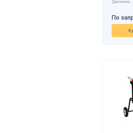
Давление
По зап
К