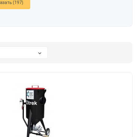
казать
(197)