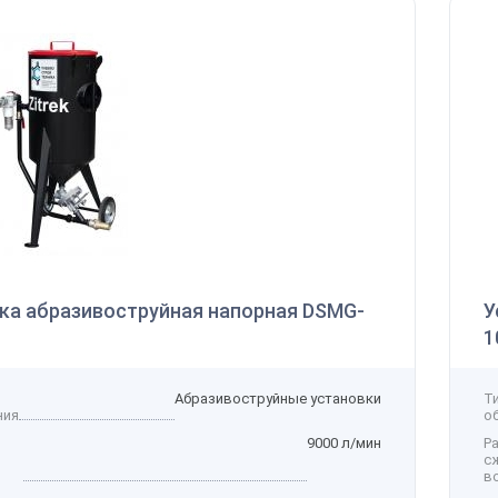
145 122 ₽
 наличии
Производительность
800 л/мин
Получить
Давление
12 бар
Мощность
7,5 кВт
Напряжение
-
Рассчитать стоимость доставки
упить
Получить скидку
Добавить в избранное
Добавить к сравнению
ка абразивоструйная напорная DSМG-
У
1
Абразивоструйные установки
Т
ния
о
9000 л/мин
Р
с
в