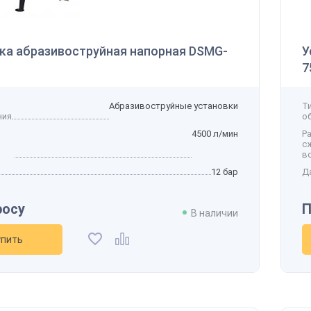
ка абразивоструйная напорная DSМG-
У
7
Абразивоструйные установки
Т
ния
о
4500 л/мин
Р
с
в
12 бар
Д
кция
Новинка
Хит
росу
П
В наличии
упить
Скидка будет забронирована на введенный
вами номер в течение 30 дней
Ваш номер телефона
*