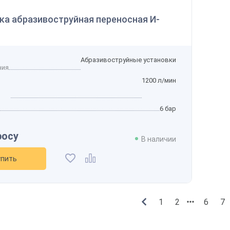
ка абразивоструйная переносная И-
Абразивоструйные установки
ния
1200 л/мин
6 бар
росу
В наличии
упить
1
2
6
7