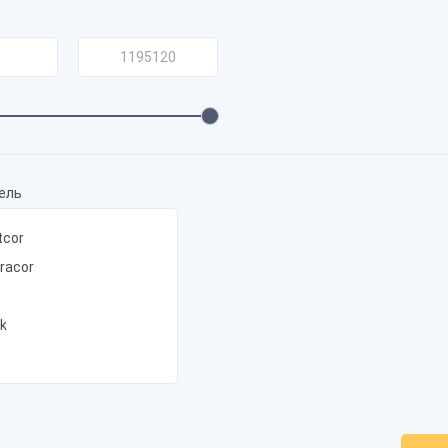
ель
tcor
racor
ek