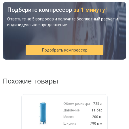
Подберите компрессор
за 1 минуту!
Ответьте на 5 вопросов и получите бесплатный расчет и
Акция
Новинка
Хит
индивидуальное предложение
Подобрать компрессор
Скидка будет забронирована на
введенный вами номер в течение 30
145 122 ₽
дней
Похожие товары
В наличии
Ваш номер телефона
*
Производительность
800 л/мин
Давление
12 бар
Мощность
7,5 кВт
Объем ресивера
725 л
Получить
Напряжение
-
Давление
11 бар
Рассчитать стоимость доставки
Масса
200 кг
Купить
Получить скидку
Добавить в избранное
Ширина
790 мм
Добавить к сравнению