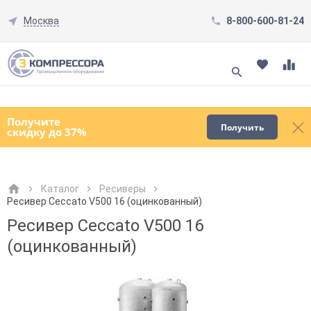
Москва
8-800-600-81-24
Смотреть все товары
(0)
Получите
Получить
скидку до 37%
Каталог
Ресиверы
Ресивер Ceccato V500 16 (оцинкованный)
Как к Вам обращаться?
Как к Вам обращаться?
Город доставки
Как к Вам обращаться?
Ресивер Ceccato V500 16
(оцинкованный)
Телефон
Телефон
Как к Вам обращаться?
Телефон