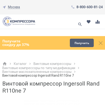
Москва
8-800-600-81-24
Смотреть все товары
(0)
Получите
Получить
скидку до 37%
Каталог
Винтовые компрессоры
Винтовые компрессоры по типу модификации
Винтовые маслозаполненные компрессоры
Как к Вам обращаться?
Как к Вам обращаться?
Город доставки
Как к Вам обращаться?
Винтовой компрессор Ingersoll Rand R110ne 7
Винтовой компрессор Ingersoll Rand
R110ne 7
Телефон
Телефон
Как к Вам обращаться?
Телефон