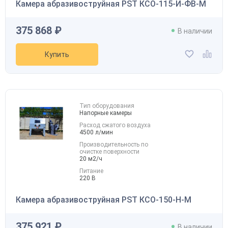
Камера абразивоструйная PST КСО-115-И-ФВ-М
375 868 ₽
В наличии
Купить
Тип оборудования
Напорные камеры
Расход сжатого воздуха
4500 л/мин
Акция
Новинка
Хит
Производительность по
очистке поверхности
20 м2/ч
Питание
220 В
Камера абразивоструйная PST КСО-150-Н-М
Скидка будет забронирована на
375 921 ₽
В наличии
введенный вами номер в течение 30