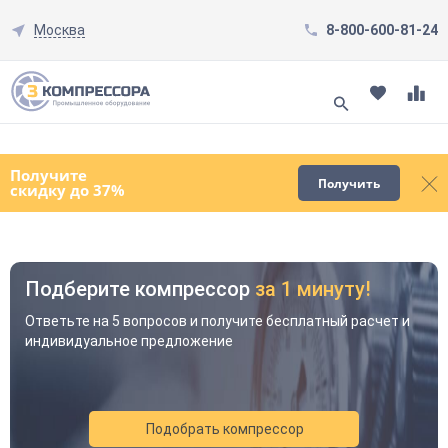
Москва
8-800-600-81-24
Смотреть все товары
(0)
Получите
Получить
скидку до 37%
Подберите компрессор
за 1 минуту!
Как к Вам обращаться?
Как к Вам обращаться?
Ответьте на 5 вопросов и получите бесплатный расчет и
индивидуальное предложение
Телефон
Телефон
Подобрать компрессор