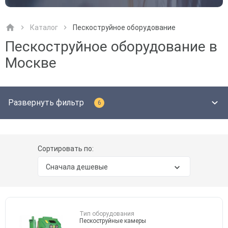
Сообщение
Сообщение
Каталог
Пескоструйное оборудование
Пескоструйное оборудование в
Москве
Развернуть фильтр
6
Заказать звонок
Заказать звонок
Нажав на кнопку «Заказать звонок», Вы даете
Нажав на кнопку «Оставить заявку», Вы даете
согласие на обработку персональных данных
согласие на обработку персональных данных
Сортировать по:
Сначала дешевые
Тип оборудования
Пескоструйные камеры